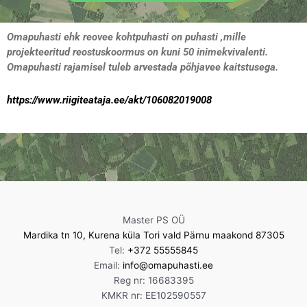
Omapuhasti ehk reovee kohtpuhasti on puhasti ,mille
projekteeritud reostuskoormus on kuni 50 inimekvivalenti.
Omapuhasti rajamisel tuleb arvestada põhjavee kaitstusega.
https://www.riigiteataja.ee/akt/106082019008
Master PS OÜ
Mardika tn 10, Kurena küla Tori vald Pärnu maakond 87305
Tel:
+372 55555845
Email:
info@omapuhasti.ee
Reg nr: 16683395
KMKR nr: EE102590557