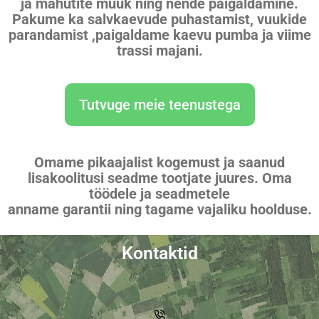
ja mahutite müük ning nende paigaldamine.
Pakume ka salvkaevude puhastamist, vuukide
parandamist ,paigaldame kaevu pumba ja viime
trassi majani.
Tutvuge meie teenustega
Omame pikaajalist kogemust ja saanud
lisakoolitusi seadme tootjate juures. Oma
töödele ja seadmetele
anname garantii ning tagame vajaliku hoolduse.
Kontaktid