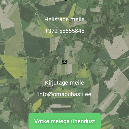
Helistage meile
+372 55555845
Kirjutage meile
Info@omapuhasti.ee
Võtke meiega ühendust