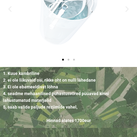
1. Kuue kambriline
2. ei ole liikuvaid osi, rikke oht on nulli lähedane
3. Ei ole ebameeldivat löhna
4. seadme mehaanilised puhastusvöred püüavad kinni
lahustumatud materjalid
5. saab valida paljude reziimide vahel,
Hinnad alates 1700eur