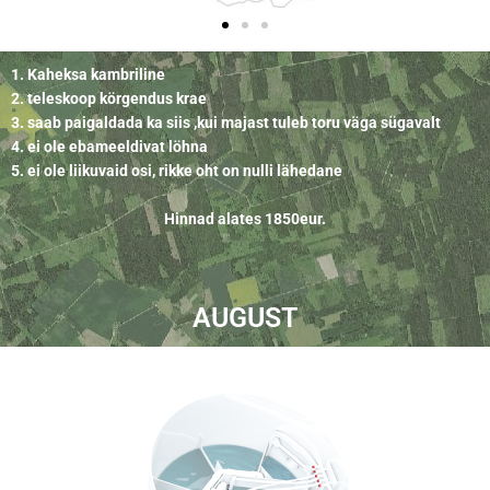
1. Kaheksa kambriline
2. teleskoop körgendus krae
3. saab paigaldada ka siis ,kui majast tuleb toru väga sügavalt
4. ei ole ebameeldivat löhna
5. ei ole liikuvaid osi, rikke oht on nulli lähedane
Hinnad alates 1850eur.
AUGUST