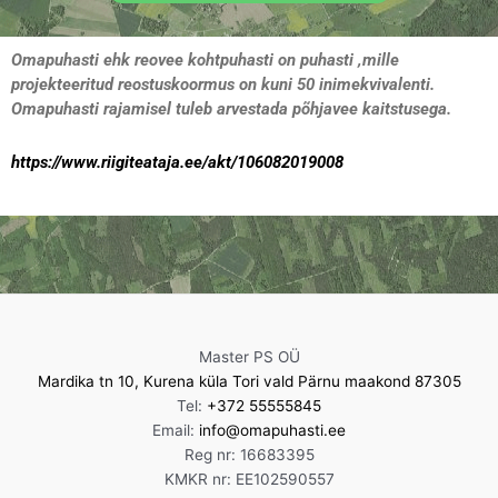
Omapuhasti ehk reovee kohtpuhasti on puhasti ,mille
projekteeritud reostuskoormus on kuni 50 inimekvivalenti.
Omapuhasti rajamisel tuleb arvestada põhjavee kaitstusega.
https://www.riigiteataja.ee/akt/106082019008
Master PS OÜ
Mardika tn 10, Kurena küla Tori vald Pärnu maakond 87305
Tel:
+372 55555845
Email:
info@omapuhasti.ee
Reg nr: 16683395
KMKR nr: EE102590557