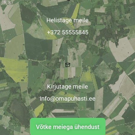
Helistage meile
+372 55555845
Kirjutage meile
Info@omapuhasti.ee
Võtke meiega ühendust