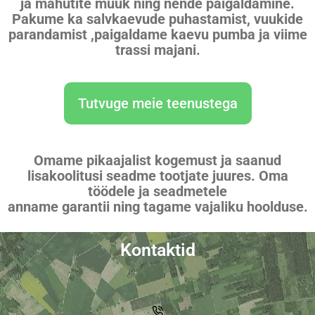
ja mahutite müük ning nende paigaldamine.
Pakume ka salvkaevude puhastamist, vuukide
parandamist ,paigaldame kaevu pumba ja viime
trassi majani.
Tutvuge meie teenustega
Omame pikaajalist kogemust ja saanud
lisakoolitusi seadme tootjate juures. Oma
töödele ja seadmetele
anname garantii ning tagame vajaliku hoolduse.
Kontaktid