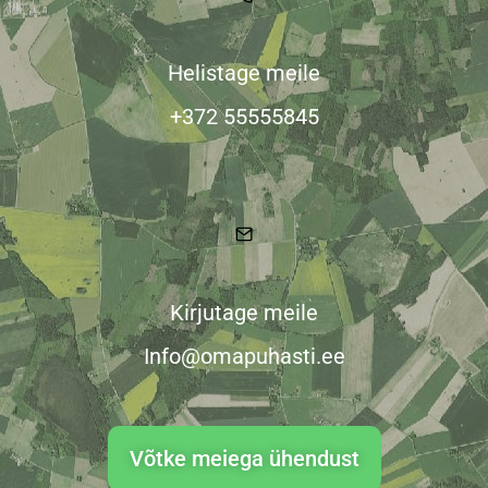
Helistage meile
+372 55555845
Kirjutage meile
Info@omapuhasti.ee
Võtke meiega ühendust