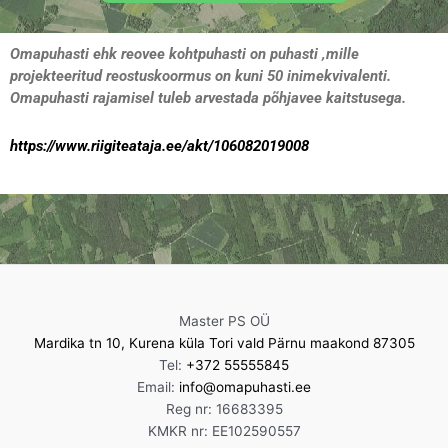
Omapuhasti ehk reovee kohtpuhasti on puhasti ,mille
projekteeritud reostuskoormus on kuni 50 inimekvivalenti.
Omapuhasti rajamisel tuleb arvestada põhjavee kaitstusega.
https://www.riigiteataja.ee/akt/106082019008
Master PS OÜ
Mardika tn 10, Kurena küla Tori vald Pärnu maakond 87305
Tel:
+372 55555845
Email:
info@omapuhasti.ee
Reg nr: 16683395
KMKR nr: EE102590557