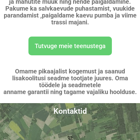
ja mahutite müük ning nende paigaldamine.
Pakume ka salvkaevude puhastamist, vuukide
parandamist ,paigaldame kaevu pumba ja viime
trassi majani.
Tutvuge meie teenustega
Omame pikaajalist kogemust ja saanud
lisakoolitusi seadme tootjate juures. Oma
töödele ja seadmetele
anname garantii ning tagame vajaliku hoolduse.
Kontaktid