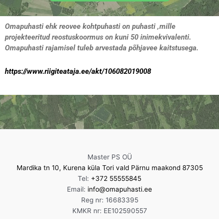
Omapuhasti ehk reovee kohtpuhasti on puhasti ,mille
projekteeritud reostuskoormus on kuni 50 inimekvivalenti.
Omapuhasti rajamisel tuleb arvestada põhjavee kaitstusega.
https://www.riigiteataja.ee/akt/106082019008
Master PS OÜ
Mardika tn 10, Kurena küla Tori vald Pärnu maakond 87305
Tel:
+372 55555845
Email:
info@omapuhasti.ee
Reg nr: 16683395
KMKR nr: EE102590557