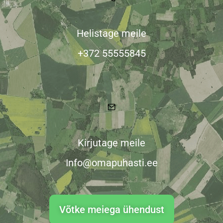
Helistage meile
+372 55555845
Kirjutage meile
Info@omapuhasti.ee
Võtke meiega ühendust