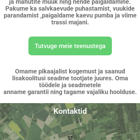
ja mahutite müük ning nende paigaldamine.
Pakume ka salvkaevude puhastamist, vuukide
parandamist ,paigaldame kaevu pumba ja viime
trassi majani.
Tutvuge meie teenustega
Omame pikaajalist kogemust ja saanud
lisakoolitusi seadme tootjate juures. Oma
töödele ja seadmetele
anname garantii ning tagame vajaliku hoolduse.
Kontaktid