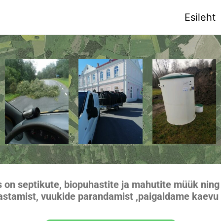
Esileht
on septikute, biopuhastite ja mahutite müük nin
tamist, vuukide parandamist ,paigaldame kaevu p