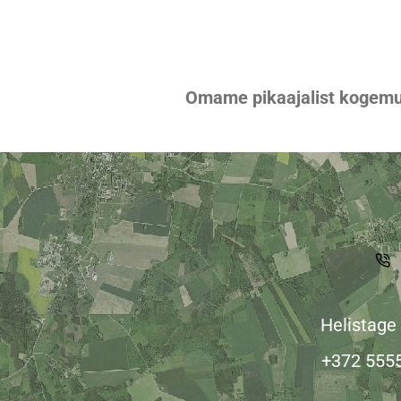
Omame pikaajalist kogemus
Helistage
+372 555