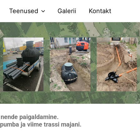
Teenused
Galerii
Kontakt
g nende paigaldamine.
umba ja viime trassi majani.