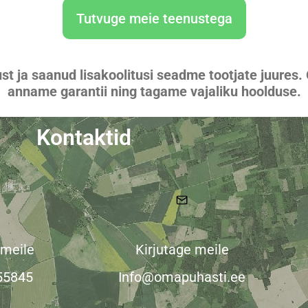
Tutvuge meie teenustega
t ja saanud lisakoolitusi seadme tootjate juures.
anname garantii ning tagame vajaliku hoolduse.
Kontaktid
 meile
Kirjutage meile
55845
Info@omapuhasti.ee