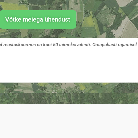
Võtke meiega ühendust
ud reostuskoormus on kuni 50 inimekvivalenti. Omapuhasti rajamisel 