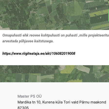
Omapuhasti ehk reovee kohtpuhasti on puhasti ,mille projekteerit
arvestada põhjavee kaitstusega.
https://www.riigiteataja.ee/akt/106082019008
Master PS OÜ
Mardika tn 10, Kurena küla Tori vald Pärnu maakond
87305