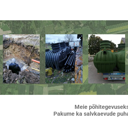
Skip
to
content
Meie põhitegevuseks 
Pakume ka salvkaevude puhas