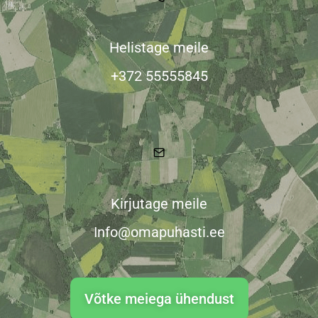
Helistage meile
+372 55555845
Kirjutage meile
Info@omapuhasti.ee
Võtke meiega ühendust