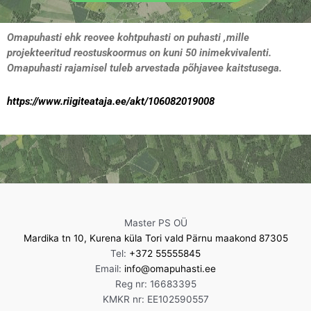
Omapuhasti ehk reovee kohtpuhasti on puhasti ,mille
projekteeritud reostuskoormus on kuni 50 inimekvivalenti.
Omapuhasti rajamisel tuleb arvestada põhjavee kaitstusega.
https://www.riigiteataja.ee/akt/106082019008
Master PS OÜ
Mardika tn 10, Kurena küla Tori vald Pärnu maakond 87305
Tel:
+372 55555845
Email:
info@omapuhasti.ee
Reg nr: 16683395
KMKR nr: EE102590557