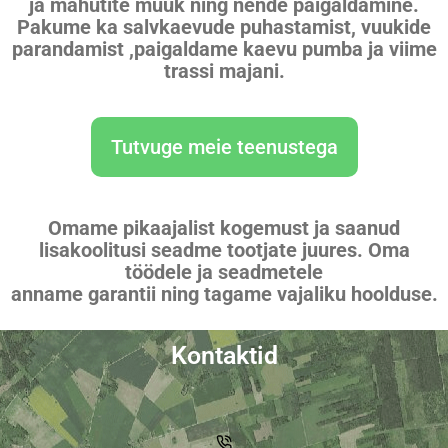
ja mahutite müük ning nende paigaldamine.
Pakume ka salvkaevude puhastamist, vuukide
parandamist ,paigaldame kaevu pumba ja viime
trassi majani.
Tutvuge meie teenustega
Omame pikaajalist kogemust ja saanud
lisakoolitusi seadme tootjate juures. Oma
töödele ja seadmetele
anname garantii ning tagame vajaliku hoolduse.
Kontaktid