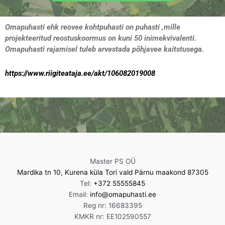
Omapuhasti ehk reovee kohtpuhasti on puhasti ,mille
projekteeritud reostuskoormus on kuni 50 inimekvivalenti.
Omapuhasti rajamisel tuleb arvestada põhjavee kaitstusega.
https://www.riigiteataja.ee/akt/106082019008
Master PS OÜ
Mardika tn 10, Kurena küla Tori vald Pärnu maakond 87305
Tel:
+372 55555845
Email:
info@omapuhasti.ee
Reg nr: 16683395
KMKR nr: EE102590557