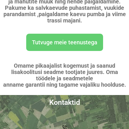
ja mahutite müük ning nende paigaldamine.
Pakume ka salvkaevude puhastamist, vuukide
parandamist ,paigaldame kaevu pumba ja viime
trassi majani.
Tutvuge meie teenustega
Omame pikaajalist kogemust ja saanud
lisakoolitusi seadme tootjate juures. Oma
töödele ja seadmetele
anname garantii ning tagame vajaliku hoolduse.
Kontaktid