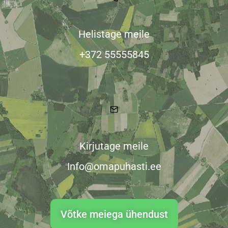
Helistage meile
+372 55555845
Kirjutage meile
Info@omapuhasti.ee
Võtke meiega ühendust