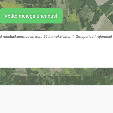
Võtke meiega ühendust
ud reostuskoormus on kuni 50 inimekvivalenti. Omapuhasti rajamisel 