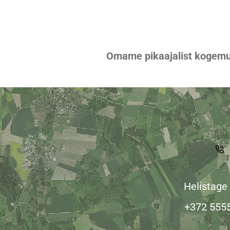
Omame pikaajalist kogemus
Helistage
+372 555