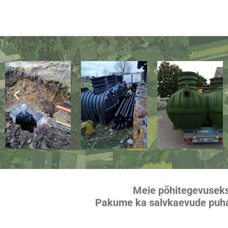
Skip
to
content
Meie põhitegevuseks 
Pakume ka salvkaevude puhas