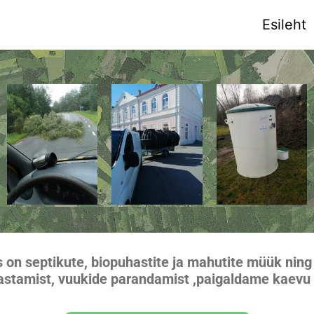
Esileht
on septikute, biopuhastite ja mahutite müük nin
tamist, vuukide parandamist ,paigaldame kaevu p