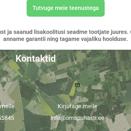
Tutvuge meie teenustega
t ja saanud lisakoolitusi seadme tootjate juures.
anname garantii ning tagame vajaliku hoolduse.
Kontaktid
 meile
Kirjutage meile
55845
Info@omapuhasti.ee