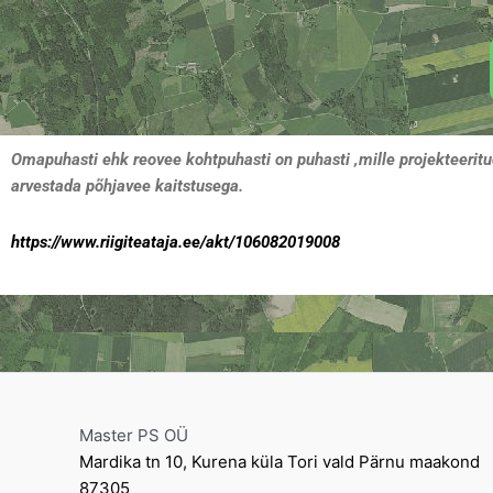
Omapuhasti ehk reovee kohtpuhasti on puhasti ,mille projekteerit
arvestada põhjavee kaitstusega.
https://www.riigiteataja.ee/akt/106082019008
Master PS OÜ
Mardika tn 10, Kurena küla Tori vald Pärnu maakond
87305