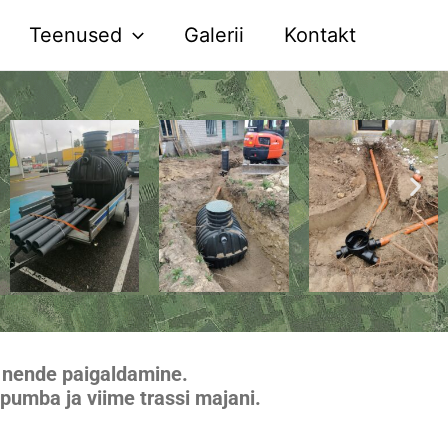
Teenused
Galerii
Kontakt
g nende paigaldamine.
umba ja viime trassi majani.